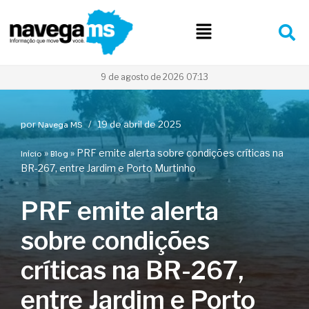
Pular
para
o
conteúdo
9 de agosto de 2026 07:13
por
19 de abril de 2025
Navega MS
»
»
PRF emite alerta sobre condições críticas na
Início
Blog
BR-267, entre Jardim e Porto Murtinho
PRF emite alerta
sobre condições
críticas na BR-267,
entre Jardim e Porto