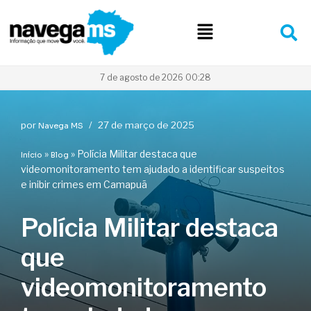
Pular
para
o
conteúdo
7 de agosto de 2026 00:28
por
27 de março de 2025
Navega MS
»
»
Polícia Militar destaca que
Início
Blog
videomonitoramento tem ajudado a identificar suspeitos
e inibir crimes em Camapuã
Polícia Militar destaca
que
videomonitoramento