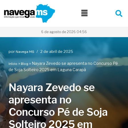
Pular
para
o
conteúdo
6 de agosto de 2026 04:56
por
2 de abril de 2025
Navega MS
»
»
Nayara Zevedo se apresenta no Concurso Pé
Início
Blog
de Soja Solteiro 2025 em Laguna Carapã
Nayara Zevedo se
apresenta no
Concurso Pé de Soja
Solteiro 2025 em