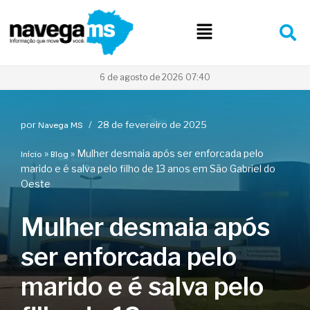
Pular
para
o
conteúdo
6 de agosto de 2026 07:40
por
28 de fevereiro de 2025
Navega MS
»
»
Mulher desmaia após ser enforcada pelo
Início
Blog
marido e é salva pelo filho de 13 anos em São Gabriel do
Oeste
Mulher desmaia após
ser enforcada pelo
marido e é salva pelo