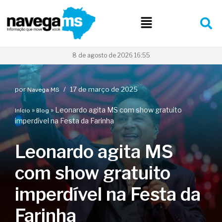
Pular
para
o
conteúdo
8 de agosto de 2026 16:55
por
17 de março de 2025
Navega MS
»
»
Leonardo agita MS com show gratuito
Início
Blog
imperdível na Festa da Farinha
Leonardo agita MS
com show gratuito
imperdível na Festa da
Farinha