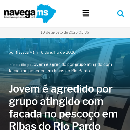
Pular
para
o
conteúdo
10 de agosto de 2026 03:36
por
6 de julho de 2026
Navega MS
»
»
Jovem é agredido por grupo atingido com
Início
Blog
facada no pescoço em Ribas do Rio Pardo
Jovem é agredido por
grupo atingido com
facada no pescoço em
Ribas do Rio Pardo