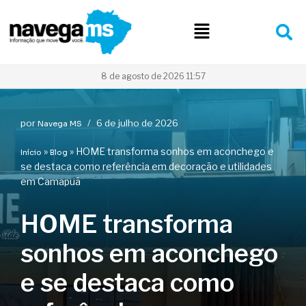
Pular
para
o
conteúdo
8 de agosto de 2026 11:57
por
6 de julho de 2026
Navega MS
»
»
HOME transforma sonhos em aconchego e
Início
Blog
se destaca como referência em decoração e utilidades
em Camapuã
HOME transforma
sonhos em aconchego
e se destaca como