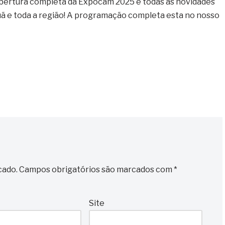
obertura completa da Expocam 2025 e todas as novidades
 e toda a região! A programação completa esta no nosso
cado.
Campos obrigatórios são marcados com
*
Site