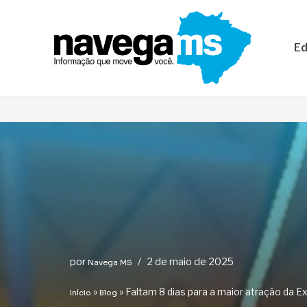
Pular
Ed
para
o
conteúdo
por
2 de maio de 2025
Navega MS
»
»
Faltam 8 dias para a maior atração da
Início
Blog