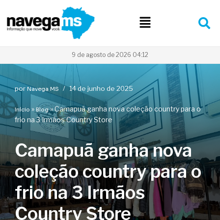
Pular
para
o
conteúdo
9 de agosto de 2026 04:12
por
14 de junho de 2025
Navega MS
»
»
Camapuã ganha nova coleção country para o
Início
Blog
frio na 3 Irmãos Country Store
Camapuã ganha nova
coleção country para o
frio na 3 Irmãos
Country Store