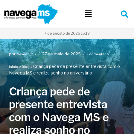
Pular
para
o
conteúdo
7 de agosto de 2026 16:19
por
27 de maio de 2025
Navega MS
1 comentário
»
»
Criança pede de presente entrevista com o
Início
Blog
Navega MS e realiza sonho no aniversário
Criança pede de
presente entrevista
com o Navega MS e
realiza sonho no