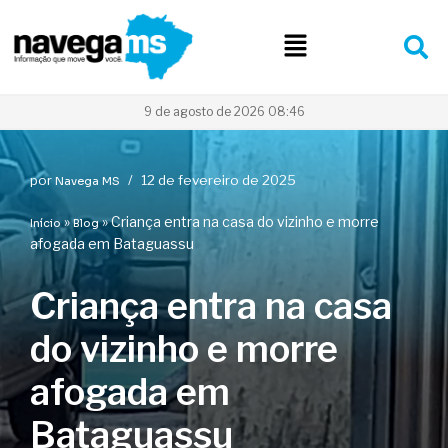
Pular
para
o
conteúdo
9 de agosto de 2026 08:46
por
12 de fevereiro de 2025
Navega MS
»
»
Criança entra na casa do vizinho e morre
Início
Blog
afogada em Bataguassu
Criança entra na casa
do vizinho e morre
afogada em
Bataguassu