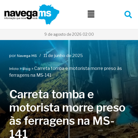
Pular
para
o
conteúdo
9 de agosto de 2026 02:00
por
11 de junho de 2025
Navega MS
»
»
Carreta tomba e motorista morre preso às
Início
Blog
ferragens na MS-141
Carreta tomba e
motorista morre preso
às ferragens na MS-
141