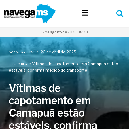
Pular
para
o
conteúdo
8 de agosto de 2026 06:20
por
26 de abril de 2025
Navega MS
»
»
Vítimas de capotamento em Camapuã estão
Início
Blog
estáveis, confirma médico do transporte
Vítimas de
capotamento em
Camapuã estão
estáveis, confirma