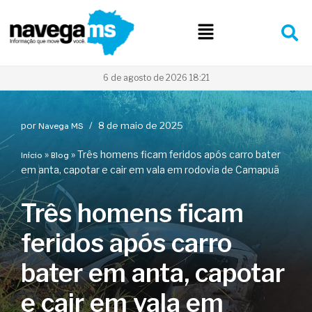
Pular
para
o
conteúdo
6 de agosto de 2026 18:21
por
8 de maio de 2025
Navega MS
»
»
Três homens ficam feridos após carro bater
Início
Blog
em anta, capotar e cair em vala em rodovia de Camapuã
Três homens ficam
feridos após carro
bater em anta, capotar
e cair em vala em