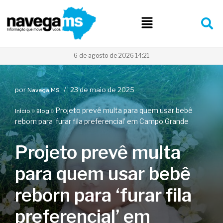
Pular
para
o
conteúdo
6 de agosto de 2026 14:21
por
23 de maio de 2025
Navega MS
»
»
Projeto prevê multa para quem usar bebê
Início
Blog
reborn para ‘furar fila preferencial’ em Campo Grande
Projeto prevê multa
para quem usar bebê
reborn para ‘furar fila
preferencial’ em