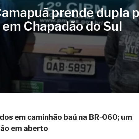
 Camapuã prende dupla p
el em Chapadão do Sul
ados em caminhão baú na BR-060; um
são em aberto