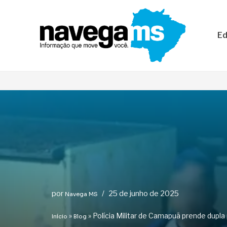
Pular
Ed
para
o
conteúdo
por
25 de junho de 2025
Navega MS
»
»
Polícia Militar de Camapuã prende dupla
Início
Blog