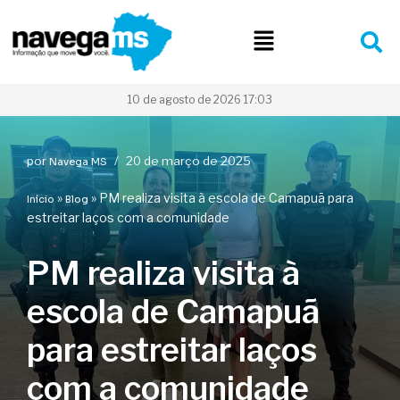
Pular
para
o
conteúdo
10 de agosto de 2026 17:03
por
20 de março de 2025
Navega MS
»
»
PM realiza visita à escola de Camapuã para
Início
Blog
estreitar laços com a comunidade
PM realiza visita à
escola de Camapuã
para estreitar laços
com a comunidade