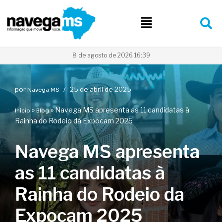
Pular
para
o
conteúdo
8 de agosto de 2026 16:39
por
25 de abril de 2025
Navega MS
»
»
Navega MS apresenta as 11 candidatas à
Início
Blog
Rainha do Rodeio da Expocam 2025
Navega MS apresenta
as 11 candidatas à
Rainha do Rodeio da
Expocam 2025