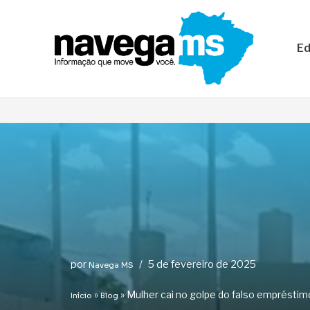
Pular
Ed
para
o
conteúdo
por
5 de fevereiro de 2025
Navega MS
»
»
Mulher cai no golpe do falso emprésti
Início
Blog