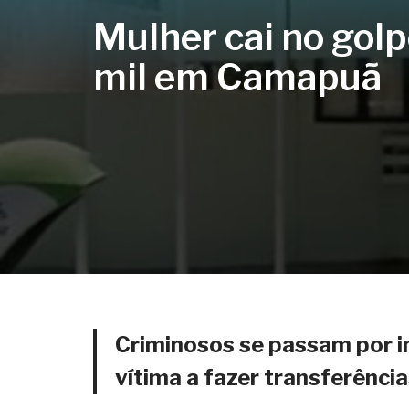
Mulher cai no gol
mil em Camapuã
Criminosos se passam por i
vítima a fazer transferênci