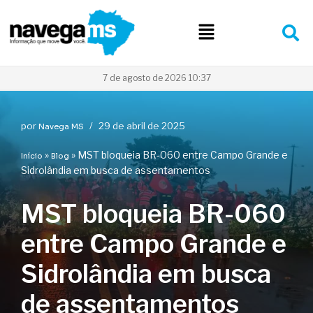
Pular
para
o
conteúdo
7 de agosto de 2026 10:37
por
29 de abril de 2025
Navega MS
»
»
MST bloqueia BR-060 entre Campo Grande e
Início
Blog
Sidrolândia em busca de assentamentos
MST bloqueia BR-060
entre Campo Grande e
Sidrolândia em busca
de assentamentos