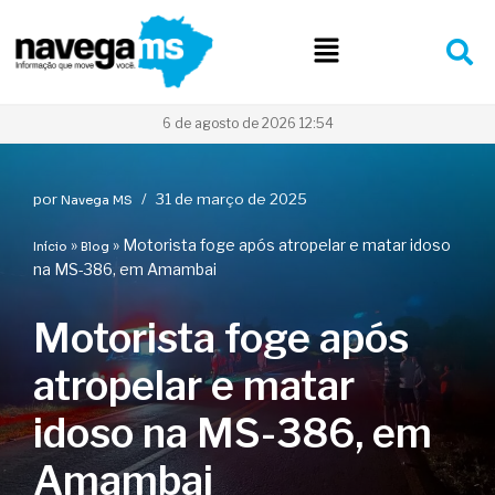
Pular
para
o
conteúdo
6 de agosto de 2026 12:54
por
31 de março de 2025
Navega MS
»
»
Motorista foge após atropelar e matar idoso
Início
Blog
na MS-386, em Amambai
Motorista foge após
atropelar e matar
idoso na MS-386, em
Amambai