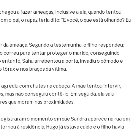
chegou a fazer ameaças, inclusive a ela, quando tentou
o pai, o rapaz teria dito: “E você, o que está olhando? Eu
ir da ameaça. Segundo a testemunha, o filho respondeu:
ão correu para tentar proteger o marido, conseguindo
No entanto, Sahu arrebentou a porta, invadiu o cômodo e
o tórax e nos braços da vítima.
o agrediu com chutes na cabeça. A mãe tentou intervir,
s, mas não conseguiu contê-lo. Em seguida, ela saiu
ares que moram nas proximidades.
egistraram o momento em que Sandra aparece na rua em
rnou à residência, Hugo já estava caído e o filho havia