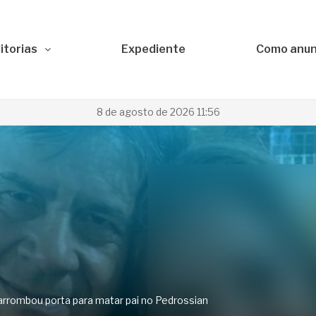
itorias
Expediente
Como anun
8 de agosto de 2026 11:56
arrombou porta para matar pai no Pedrossian