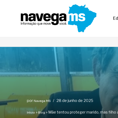
Pular
Ed
para
o
conteúdo
por
28 de junho de 2025
Navega MS
»
»
Mãe tentou proteger marido, mas filho 
Início
Blog