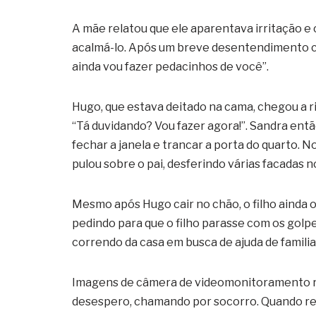
A mãe relatou que ele aparentava irritação e 
acalmá-lo. Após um breve desentendimento com 
ainda vou fazer pedacinhos de você”.
Hugo, que estava deitado na cama, chegou a r
“Tá duvidando? Vou fazer agora!”. Sandra ent
fechar a janela e trancar a porta do quarto. 
pulou sobre o pai, desferindo várias facadas n
Mesmo após Hugo cair no chão, o filho ainda 
pedindo para que o filho parasse com os golpe
correndo da casa em busca de ajuda de famili
Imagens de câmera de videomonitoramento r
desespero, chamando por socorro. Quando reto