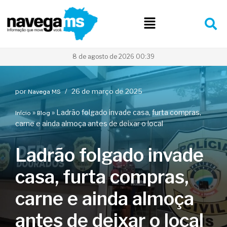
Pular
para
o
conteúdo
8 de agosto de 2026 00:39
por
26 de março de 2025
Navega MS
»
»
Ladrão folgado invade casa, furta compras,
Início
Blog
carne e ainda almoça antes de deixar o local
Ladrão folgado invade
casa, furta compras,
carne e ainda almoça
antes de deixar o local