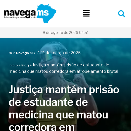
Pular
para
o
conteúdo
9 de agosto de 2026 04:51
por
11 de março de 2025
Navega MS
»
»
Justiça mantém prisão de estudante de
Início
Blog
medicina que matou corredora em atropelamento brutal
Justiça mantém prisão
de estudante de
medicina que matou
corredora em