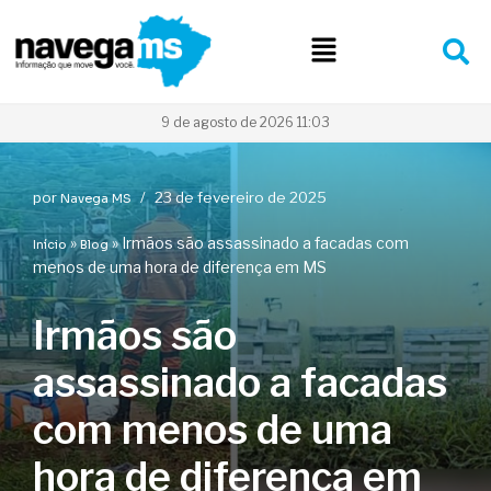
Pular
para
o
conteúdo
9 de agosto de 2026 11:03
por
23 de fevereiro de 2025
Navega MS
»
»
Irmãos são assassinado a facadas com
Início
Blog
menos de uma hora de diferença em MS
Irmãos são
assassinado a facadas
com menos de uma
hora de diferença em