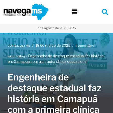
Pular
para
o
conteúdo
7 de agosto de 2026 14:26
por
18 de março de 2025
Navega MS
1 comentário
»
»
Engenheira de destaque estadual faz história
Início
Blog
em Camapuã com a primeira clínica ocupacional
Engenheira de
destaque estadual faz
história em Camapuã
com a primeira clínica