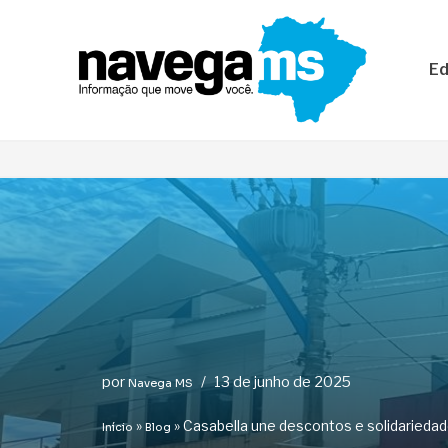
Pular
Ed
para
o
conteúdo
por
13 de junho de 2025
Navega MS
»
»
Casabella une descontos e solidarieda
Início
Blog