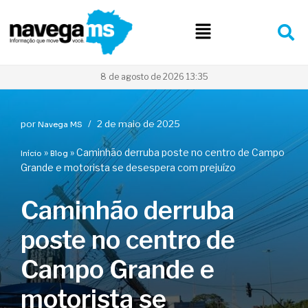
Pular
para
o
conteúdo
8 de agosto de 2026 13:35
por
2 de maio de 2025
Navega MS
»
»
Caminhão derruba poste no centro de Campo
Início
Blog
Grande e motorista se desespera com prejuízo
Caminhão derruba
poste no centro de
Campo Grande e
motorista se