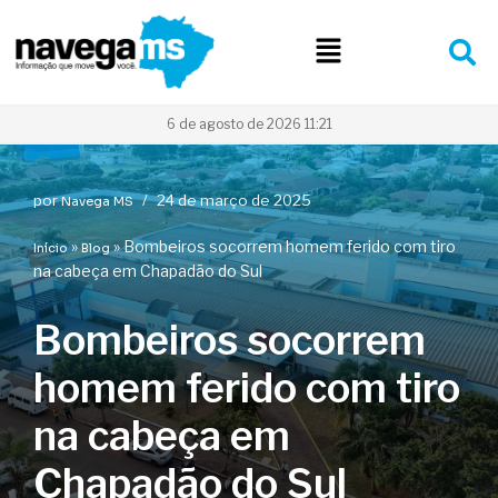
Pular
para
o
conteúdo
6 de agosto de 2026 11:21
por
24 de março de 2025
Navega MS
»
»
Bombeiros socorrem homem ferido com tiro
Início
Blog
na cabeça em Chapadão do Sul
Bombeiros socorrem
homem ferido com tiro
na cabeça em
Chapadão do Sul