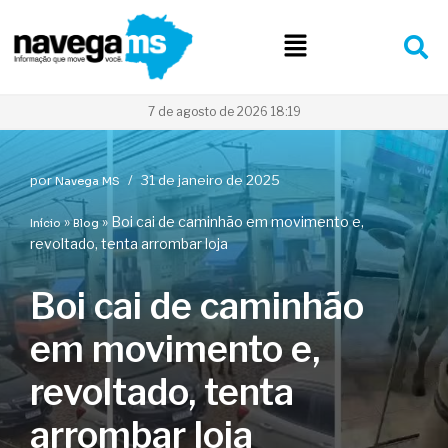
Pular
para
o
conteúdo
7 de agosto de 2026 18:19
por
31 de janeiro de 2025
Navega MS
»
»
Boi cai de caminhão em movimento e,
Início
Blog
revoltado, tenta arrombar loja
Boi cai de caminhão
em movimento e,
revoltado, tenta
arrombar loja