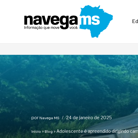
Pular
Ed
para
o
conteúdo
por
24 de janeiro de 2025
Navega MS
»
»
Adolescente é apreendido dirigindo ca
Início
Blog