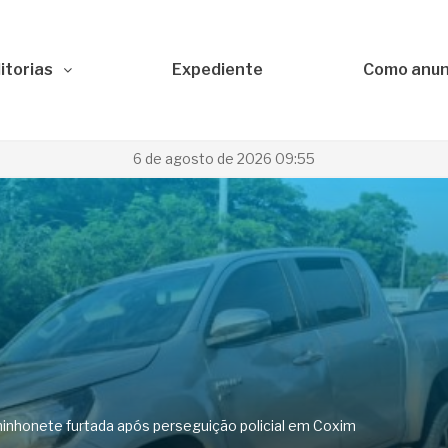
itorias
Expediente
Como anun
6 de agosto de 2026 09:55
minhonete furtada após perseguição policial em Coxim