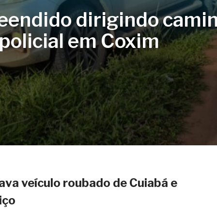
eendido dirigindo cami
policial em Coxim
ava veículo roubado de Cuiabá e
iço