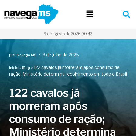
Pular
para
o
conteúdo
9 de agosto de 2026 00:42
por
3 de julho de 2025
Navega MS
»
»
122 cavalos já morreram após consumo de
Início
Blog
ração; Ministério determina recolhimento em todo o Brasil
122 cavalos já
morreram após
consumo de ração;
Ministério determina