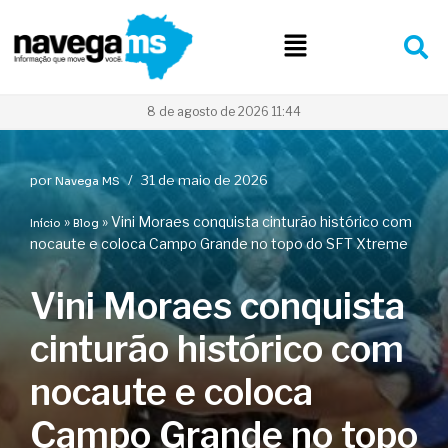
Pular
para
o
conteúdo
8 de agosto de 2026 11:44
por
31 de maio de 2026
Navega MS
»
»
Vini Moraes conquista cinturão histórico com
Início
Blog
nocaute e coloca Campo Grande no topo do SFT Xtreme
Vini Moraes conquista
cinturão histórico com
nocaute e coloca
Campo Grande no topo