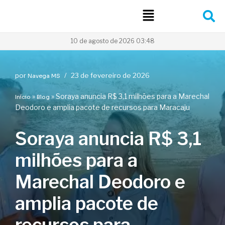
Pular
para
10 de agosto de 2026 03:48
o
conteúdo
por
23 de fevereiro de 2026
Navega MS
»
»
Soraya anuncia R$ 3,1 milhões para a Marechal
Início
Blog
Deodoro e amplia pacote de recursos para Maracaju
Soraya anuncia R$ 3,1
milhões para a
Marechal Deodoro e
amplia pacote de