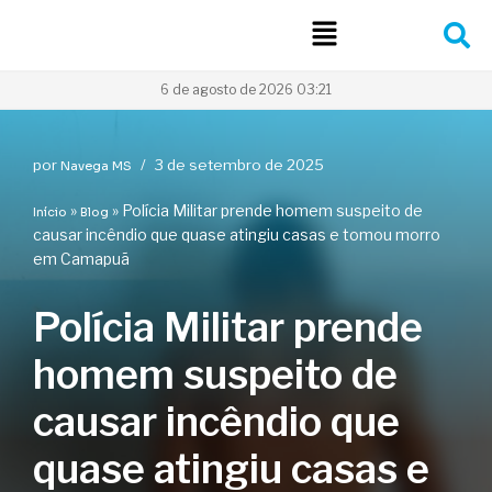
Pular
para
6 de agosto de 2026 03:21
o
conteúdo
por
3 de setembro de 2025
Navega MS
»
»
Polícia Militar prende homem suspeito de
Início
Blog
causar incêndio que quase atingiu casas e tomou morro
em Camapuã
Polícia Militar prende
homem suspeito de
causar incêndio que
quase atingiu casas e