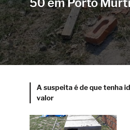
50 em Porto Murt
A suspeita é de que tenha i
valor