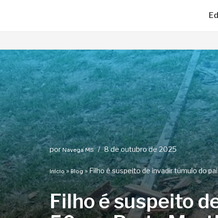
Ed
Pular
para
o
conteúdo
por
8 de outubro de 2025
Navega MS
»
»
Filho é suspeito de invadir túmulo do p
Início
Blog
Filho é suspeito d