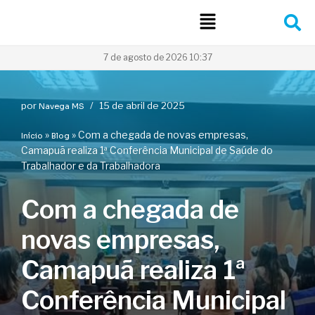
Pular
para
7 de agosto de 2026 10:37
o
conteúdo
por
15 de abril de 2025
Navega MS
»
»
Com a chegada de novas empresas,
Início
Blog
Camapuã realiza 1ª Conferência Municipal de Saúde do
Trabalhador e da Trabalhadora
Com a chegada de
novas empresas,
Camapuã realiza 1ª
Conferência Municipal