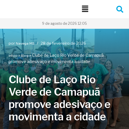
Pular
para
9 de agosto de 2026 12:05
o
conteúdo
por
28 de fevereiro de 2026
Navega MS
»
»
Clube de Laço Rio Verde de Camapuã
Início
Blog
promove adesivaço e movimenta a cidade
Clube de Laço Rio
Verde de Camapuã
promove adesivaço e
movimenta a cidade