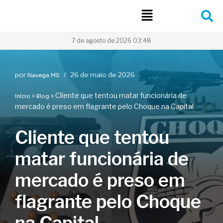
Pular
para
7 de agosto de 2026 03:48
o
conteúdo
por
26 de maio de 2026
Navega MS
»
»
Cliente que tentou matar funcionária de
Início
Blog
mercado é preso em flagrante pelo Choque na Capital
Cliente que tentou
matar funcionária de
mercado é preso em
flagrante pelo Choque