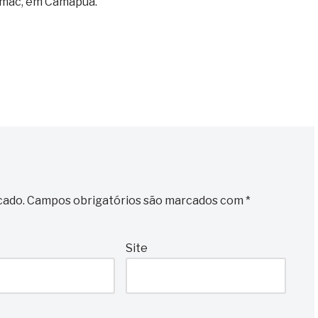
Armac, em Camapuã.
cado.
Campos obrigatórios são marcados com
*
Site