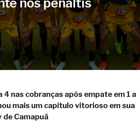
te nos pênaltis
a 4 nas cobranças após empate em 1 a
mou mais um capítulo vitorioso em sua
ty de Camapuã