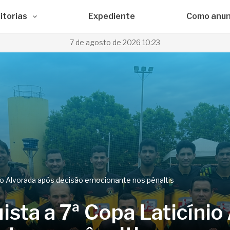
itorias
Expediente
Como anun
7 de agosto de 2026 10:23
nio Alvorada após decisão emocionante nos pênaltis
ista a 7ª Copa Laticínio