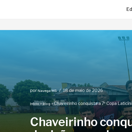
Ed
Pular
para
o
conteúdo
por
18 de maio de 2026
Navega MS
»
»
Chaveirinho conquista a 7ª Copa Laticí
Início
Blog
Chaveirinho conqu