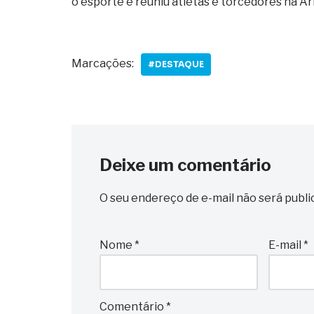
o esporte e reuniu atletas e torcedores na 
Marcações:
#DESTAQUE
Deixe um comentário
O seu endereço de e-mail não será publi
Nome
*
E-mail
*
Comentário
*