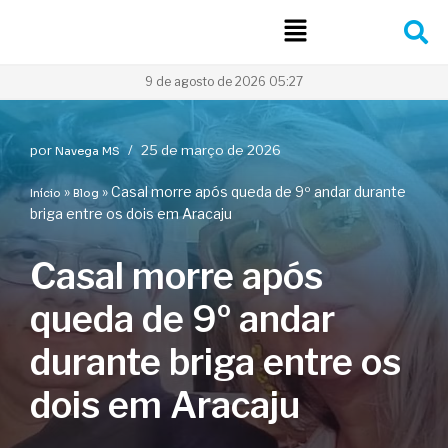
Pular
para
9 de agosto de 2026 05:27
o
conteúdo
por
25 de março de 2026
Navega MS
»
»
Casal morre após queda de 9º andar durante
Início
Blog
briga entre os dois em Aracaju
Casal morre após
queda de 9º andar
durante briga entre os
dois em Aracaju