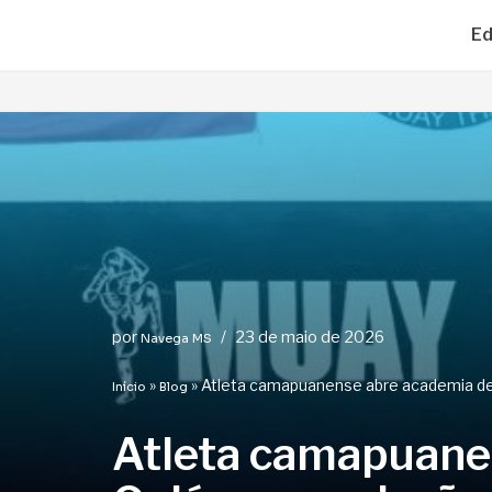
Ed
Pular
para
o
conteúdo
por
23 de maio de 2026
Navega MS
»
»
Atleta camapuanense abre academia de
Início
Blog
Atleta camapuane