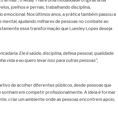
o armas”, o Muay Thai é uma modalidade originária da
elos, joelhos e pernas, trabalhando disciplina,
rio emocional. Nos últimos anos, a prática também passou a
de mental, ajudando milhares de pessoas no combate ao
 justamente essa transformação que Luesley Lopes deseja
cadaria. Ele é saúde, disciplina, defesa pessoal, qualidade
a vida e eu quero levar isso para outras pessoas”,
tivo de acolher diferentes públicos, desde pessoas que
e sonham em competir profissionalmente. A ideia é formar
mente, criar um ambiente onde as pessoas encontrem apoio,