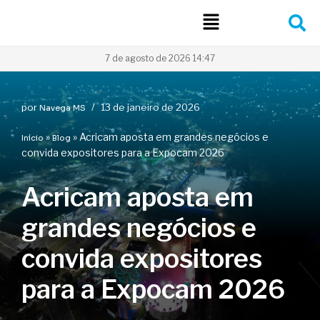
Pular
para
7 de agosto de 2026 14:47
o
conteúdo
por
13 de janeiro de 2026
Navega MS
»
»
Acricam aposta em grandes negócios e
Início
Blog
convida expositores para a Expocam 2026
Acricam aposta em
grandes negócios e
convida expositores
para a Expocam 2026