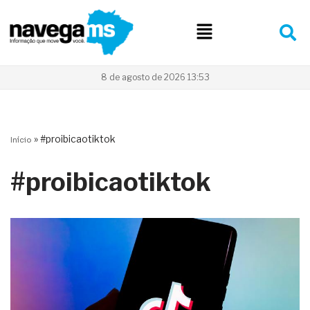
Pular
para
o
conteúdo
8 de agosto de 2026 13:53
»
#proibicaotiktok
Início
#proibicaotiktok