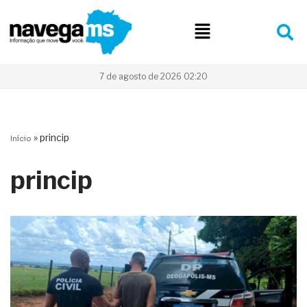
Pular
para
o
conteúdo
7 de agosto de 2026 02:20
»
princip
Início
princip