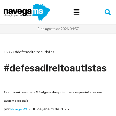
Pular
para
o
conteúdo
9 de agosto de 2026 04:57
»
#defesadireitoautistas
Início
#defesadireitoautistas
Evento vai reunir em MS alguns dos principais especialistas em
autismo do país
por
18 de janeiro de 2025
Navega MS