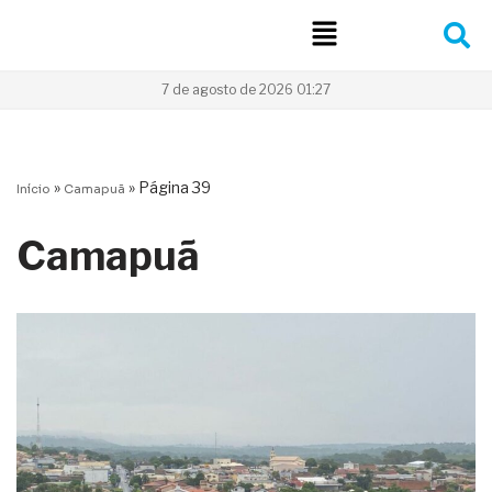
Pular
para
7 de agosto de 2026 01:27
o
conteúdo
»
»
Página 39
Início
Camapuã
Camapuã