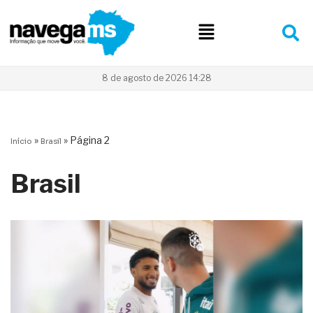
Pular
para
o
conteúdo
8 de agosto de 2026 14:28
»
»
Página 2
Início
Brasil
Brasil