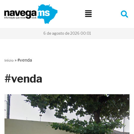
Pular
para
o
conteúdo
6 de agosto de 2026 00:01
»
#venda
Início
#venda