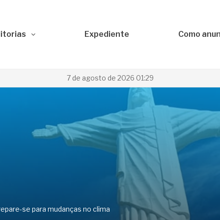
itorias
Expediente
Como anun
7 de agosto de 2026 01:29
repare-se para mudanças no clima