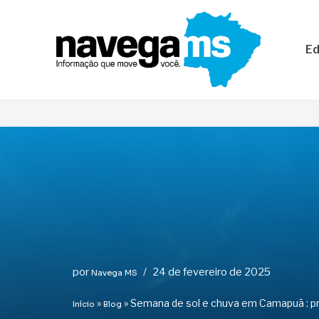
Pular
Ed
para
o
conteúdo
por
24 de fevereiro de 2025
Navega MS
»
»
Semana de sol e chuva em Camapuã : p
Início
Blog